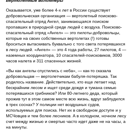
Вертолетные волонтеры
Оказывается, уже более 4-х лет в России существует
добровольческая организация — вертолетный поисково-
спасательный отряд Ангел, занимающаяся поиском
пропавших в природной среде людей с воздуха. Поисково-
спасательный отряд «Ангел» — это пилоты-добровольцы,
которые на своих собственных вертолетах (!) готовы
броситься вытаскивать буквально с того света потерявшихся
в лесу людей. «Ангел» — это 4 года работы, 27 пилотов, 4 —
наземных координатора, 10 спасателей-поисковиков, 3000
часов налета и 311 спасенных жизней.
«Вы как ангелы спустились с неба», — как-то сказала
добровольцам — вертолетчикам бабуля-потеряшка. Так
родилось название. Действительно, кто еще летает над
бескрайним лесом и ищет среди дождя и тумана семью
потерявшихся грибников? Или 80-летнего деда, который
прожив тут в этом самом месте всю жизнь, вдруг заблудился
в трех соснах? У полиции нет воздушных судов,
используемых для поиска. Нет их в свободном доступе и у
МСЧовцев и тем более лесников. А в холодном, ночном лесу
счет между жизнью и смертью часто идет даже не на часы, а
на минуты.