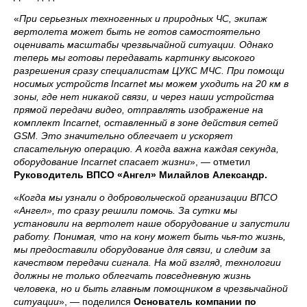
«
При серьезных техногенных и природных ЧС, экипаж
вертолета может быть не готов самостоятельно
оценивать масштабы чрезвычайной ситуации. Однако
теперь мы готовы передавать картинку высокого
разрешения сразу специалистам ЦУКС МЧС. При помощи
носимых устройств Incarnet мы можем уходить на 20 км в
зоны, где нет никакой связи, и через наши устройства
прямой передачи видео, отправлять изображение на
комплект Incarnet, оставленный в зоне действия сетей
GSM. Это значительно облегчает и ускоряет
спасательную операцию. А когда важна каждая секунда,
оборудование Incarnet спасает жизни
», — отметил
Руководитель ВПСО «Ангел» Милайлов Александр.
«
Когда мы узнали о добровольческой организации ВПСО
«Ангел», то сразу решили помочь. За сутки мы
установили на вертолет наше оборудование и запустили
работу. Понимая, что на кону может быть чья-то жизнь,
мы предоставили оборудование для связи, и следим за
качеством передачи сигнала. На мой взгляд, технологии
должны не только облегчать повседневную жизнь
человека, но и быть главным помощником в чрезвычайной
ситуации
», — поделился
Основатель компании по