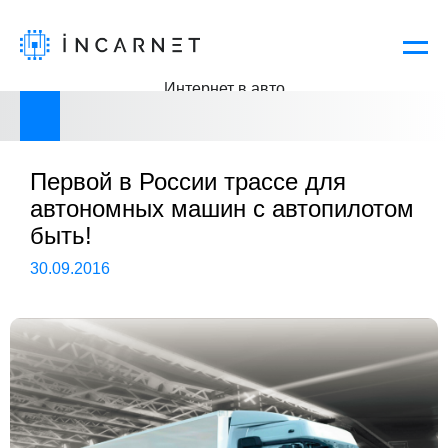
Интернет в авто
Все новости
Следующая новость
О компании
Продукты
История компании
Первой в России трассе для
Решения
автономных машин с автопилотом
Новости
быть!
Техподдержка
30.09.2016
Пресса о нас
Контакты
Кейсы
Документы
Программы