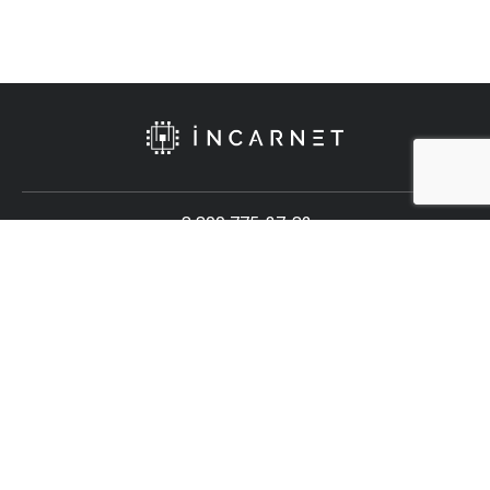
8 800 775-37-82
Тех. поддержка
Политика конфиденциальности
Copyright © 2012-
2026
Incarnet. All Rights Reserved