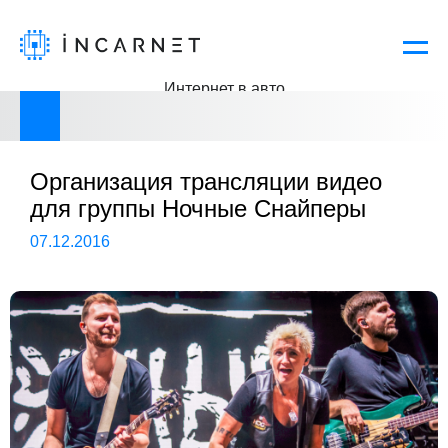
Интернет в авто
Все новости
Следующая новость
О компании
Продукты
История компании
Организация трансляции видео
Решения
для группы Ночные Снайперы
Новости
Техподдержка
07.12.2016
Пресса о нас
Контакты
Кейсы
Документы
Программы