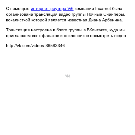
С помощью
интернет-роутера Vi6
компании Incarnet была
организована трансляция видео группы Ночные Снайперы,
вокалисткой которой является известная Диана Арбенина.
Трансляция настроена в блоге группы в ВКонтакте, куда мы
приглашаем всех фанатов и поклонников посмотреть видео.
http://vk.com/videos-86583346