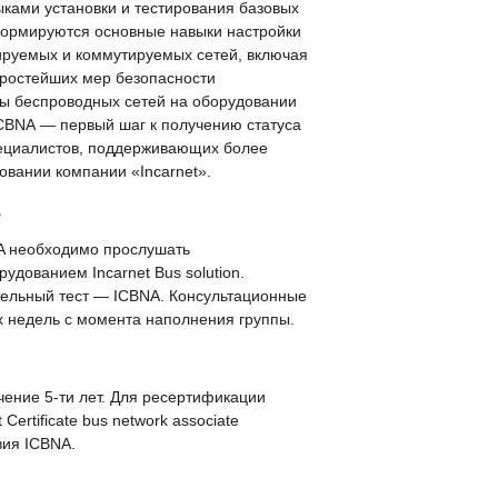
ками установки и тестирования базовых
формируются основные навыки настройки
ируемых и коммутируемых сетей, включая
простейших мер безопасности
ы беспроводных сетей на оборудовании
ICBNA — первый шаг к получению статуса
пециалистов, поддерживающих более
вании компании «Incarnet».
A
NA необходимо прослушать
дованием Incarnet Bus solution.
тельный тест — ICBNA. Консультационные
х недель с момента наполнения группы.
чение 5-ти лет. Для ресертификации
Certificate bus network associate
вия ICBNA.